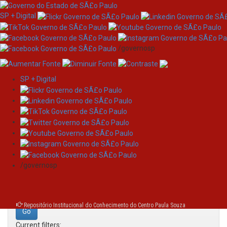
SP + Digital
/governosp
SP + Digital
Skip
Search
navigation
Search:
/governosp
for
Repositório Institucional do Conhecimento do Centro Paula Souza
Current filters: