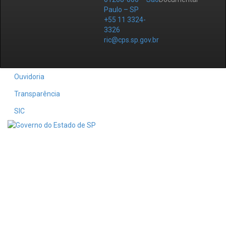
Paulo – SP
+55 11 3324-
3326
ric@cps.sp.gov.br
Ouvidoria
Transparência
SIC