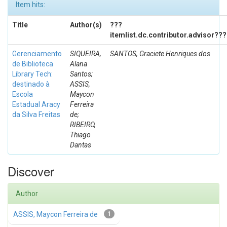
Item hits:
Title
Author(s)
???
itemlist.dc.contributor.advisor???
Gerenciamento
SIQUEIRA,
SANTOS, Graciete Henriques dos
de Biblioteca
Alana
Library Tech:
Santos;
destinado à
ASSIS,
Escola
Maycon
Estadual Aracy
Ferreira
da Silva Freitas
de;
RIBEIRO,
Thiago
Dantas
Discover
Author
ASSIS, Maycon Ferreira de
1