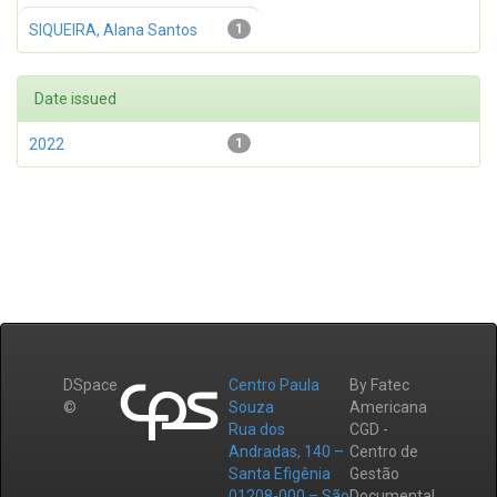
SIQUEIRA, Alana Santos
1
Date issued
2022
1
DSpace
Centro Paula
By Fatec
©
Souza
Americana
Rua dos
CGD -
Andradas, 140 –
Centro de
Santa Efigênia
Gestão
01208-000 – São
Documental