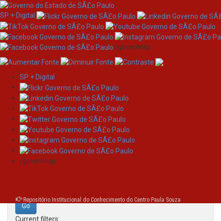
SP + Digital
/governosp
SP + Digital
Skip
Search
navigation
Search:
/governosp
for
Repositório Institucional do Conhecimento do Centro Paula Souza
Current filters: