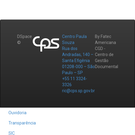
DSpace
Centro Paula
By Fatec
©
Souza
Americana
Rua dos
CGD -
Andradas, 140 –
Centro de
Santa Efigênia
Gestão
01208-000 – São
Documental
Paulo – SP
+55 11 3324-
3326
ric@cps.sp.gov.br
Ouvidoria
Transparência
SIC