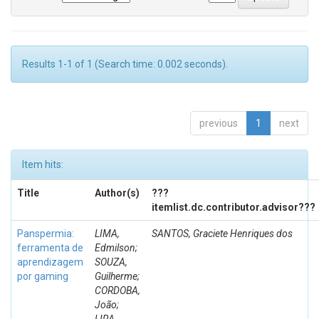
Results 1-1 of 1 (Search time: 0.002 seconds).
previous
1
next
Item hits:
Title
Author(s)
???
itemlist.dc.contributor.advisor???
Panspermia:
LIMA,
SANTOS, Graciete Henriques dos
ferramenta de
Edmilson;
aprendizagem
SOUZA,
por gaming
Guilherme;
CORDOBA,
João;