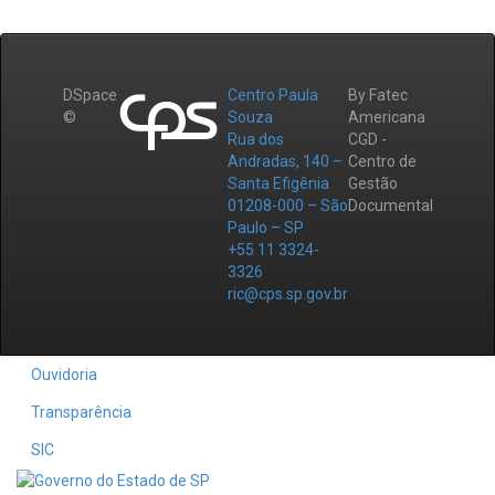
DSpace
Centro Paula
By Fatec
©
Souza
Americana
Rua dos
CGD -
Andradas, 140 –
Centro de
Santa Efigênia
Gestão
01208-000 – São
Documental
Paulo – SP
+55 11 3324-
3326
ric@cps.sp.gov.br
Ouvidoria
Transparência
SIC