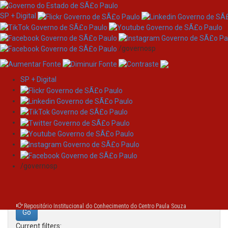
SP + Digital
/governosp
SP + Digital
Skip
Search
navigation
Search:
/governosp
for
Repositório Institucional do Conhecimento do Centro Paula Souza
Current filters: