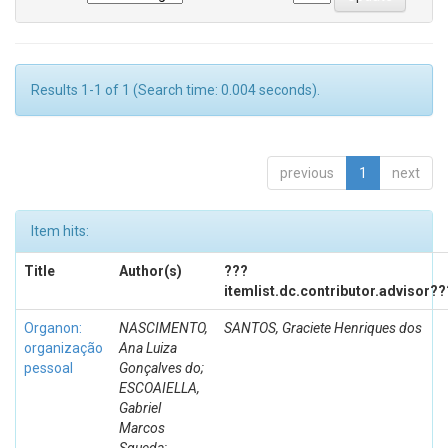
Results 1-1 of 1 (Search time: 0.004 seconds).
previous
1
next
Item hits:
Title
Author(s)
???
itemlist.dc.contributor.advisor??
Organon:
NASCIMENTO,
SANTOS, Graciete Henriques dos
organização
Ana Luiza
pessoal
Gonçalves do;
ESCOAIELLA,
Gabriel
Marcos