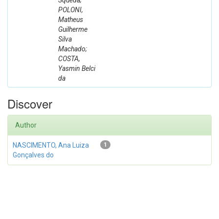
Squeda;
POLONI,
Matheus
Guilherme
Silva
Machado;
COSTA,
Yasmin Belci
da
Discover
Author
NASCIMENTO, Ana Luiza
1
Gonçalves do