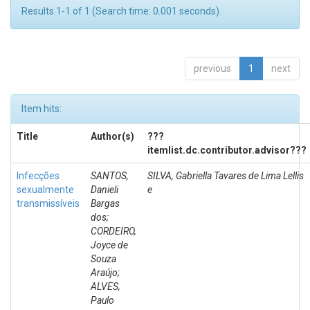
Results 1-1 of 1 (Search time: 0.001 seconds).
previous
1
next
Item hits:
Title
Author(s)
???
itemlist.dc.contributor.advisor???
Infecções
SANTOS,
SILVA, Gabriella Tavares de Lima Lellis
sexualmente
Danieli
e
transmissíveis
Bargas
dos;
CORDEIRO,
Joyce de
Souza
Araújo;
ALVES,
Paulo