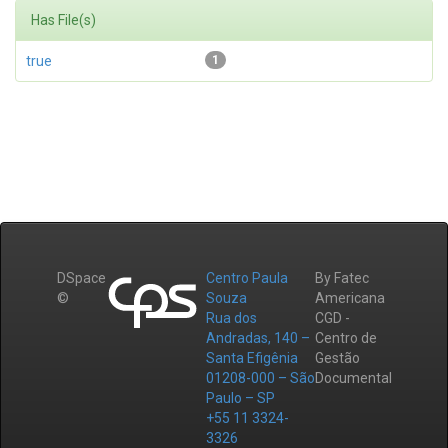
Has File(s)
true
1
DSpace
Centro Paula
By Fatec
©
Souza
Americana
Rua dos
CGD -
Andradas, 140 –
Centro de
Santa Efigênia
Gestão
01208-000 – São
Documental
Paulo – SP
+55 11 3324-
3326