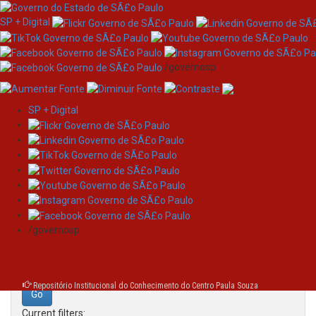
SP + Digital
/governosp
SP + Digital
Skip
Search
navigation
Search:
/governosp
for
Repositório Institucional do Conhecimento do Centro Paula Souza
Current filters: