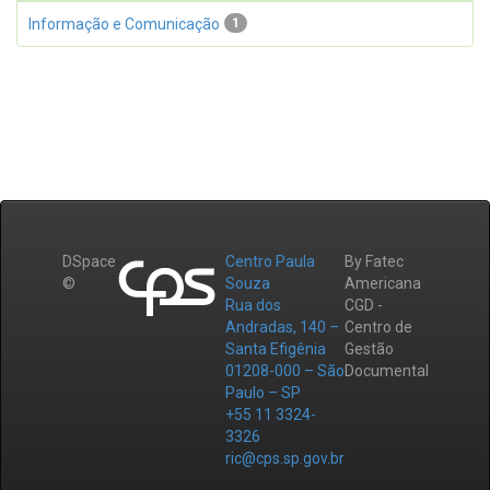
Informação e Comunicação
1
DSpace
Centro Paula
By Fatec
©
Souza
Americana
Rua dos
CGD -
Andradas, 140 –
Centro de
Santa Efigênia
Gestão
01208-000 – São
Documental
Paulo – SP
+55 11 3324-
3326
ric@cps.sp.gov.br