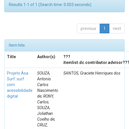
Results 1-1 of 1 (Search time: 0.003 seconds).
previous
1
next
Item hits:
Title
Author(s)
???
itemlist.dc.contributor.advisor??
Projeto Asa
SOUZA,
SANTOS, Graciete Henriques dos
Surf: surf
Antonio
com
Carlos
acessibilidade
Nascimento
digital
de; RONY,
Carlos;
SOUZA,
Joliathan
Coelho de;
CRUZ,