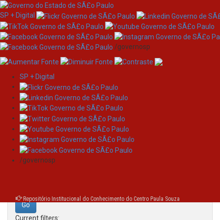
SP + Digital
/governosp
SP + Digital
Skip
Search
navigation
Search:
/governosp
for
Repositório Institucional do Conhecimento do Centro Paula Souza
Current filters: