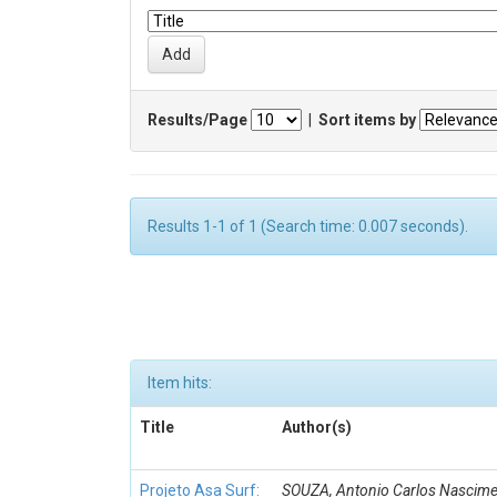
Results/Page
|
Sort items by
Results 1-1 of 1 (Search time: 0.007 seconds).
Item hits:
Title
Author(s)
Projeto Asa Surf:
SOUZA, Antonio Carlos Nascime