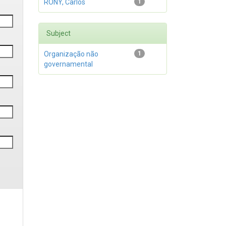
RONY, Carlos
1
Subject
Organização não
1
governamental