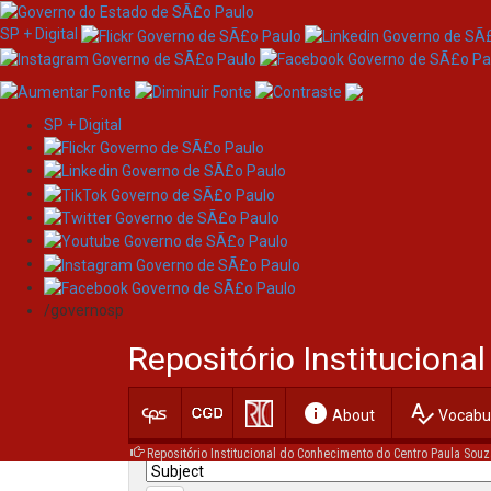
SP + Digital
SP + Digital
Skip
Search
navigation
/governosp
Search:
Repositório Institucion
for
info
spellcheck
Current filters:
About
Vocabul
Repositório Institucional do Conhecimento do Centro Paula Souz