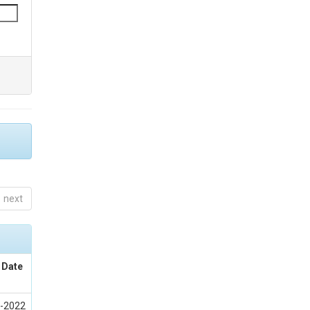
next
 Date
-2022