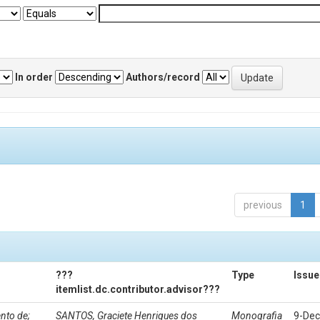
In order
Authors/record
previous
1
???
Type
Issue
itemlist.dc.contributor.advisor???
nto de;
SANTOS, Graciete Henriques dos
Monografia
9-Dec