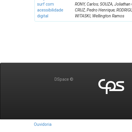
surf com
RONY, Carlos; SOUZA, Joliathan 
acessibilidade
CRUZ, Pedro Henrique; RODRIGU
digital
WITASKI, Wellington Ramos
DSpace ©
Ouvidoria