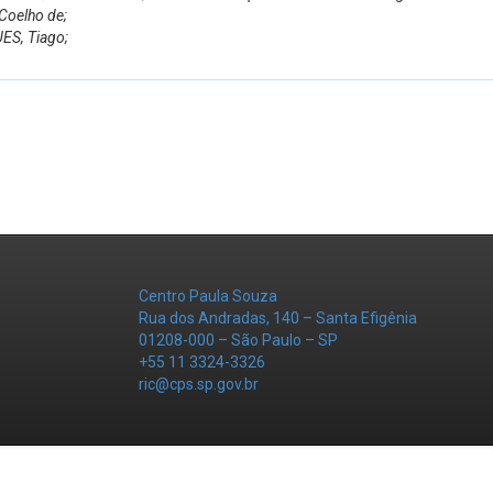
Coelho de;
ES, Tiago;
Centro Paula Souza
Rua dos Andradas, 140 – Santa Efigênia
01208-000 – São Paulo – SP
+55 11 3324-3326
ric@cps.sp.gov.br