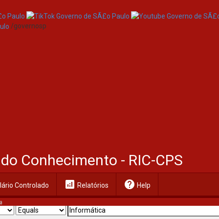
/governosp
al do Conhecimento - RIC-CPS
analytics
help
ário Controlado
Relatórios
Help
a