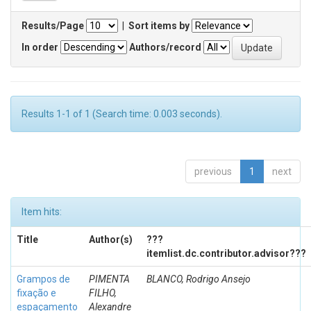
Results/Page
|
Sort items by
In order
Authors/record
Results 1-1 of 1 (Search time: 0.003 seconds).
previous
1
next
Item hits:
Title
Author(s)
???
itemlist.dc.contributor.advisor???
Grampos de
PIMENTA
BLANCO, Rodrigo Ansejo
fixação e
FILHO,
espaçamento
Alexandre