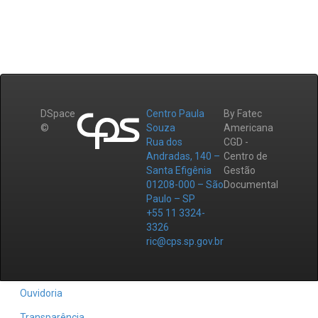
DSpace
Centro Paula
By Fatec
©
Souza
Americana
Rua dos
CGD -
Andradas, 140 –
Centro de
Santa Efigênia
Gestão
01208-000 – São
Documental
Paulo – SP
+55 11 3324-
3326
ric@cps.sp.gov.br
Ouvidoria
Transparência