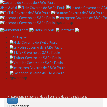
SP + Digital
/governosp
SP + Digital
Skip
Search
navigation
Search:
/governosp
for
Repositório Institucional do Conhecimento do Centro Paula Souza
Current filters: