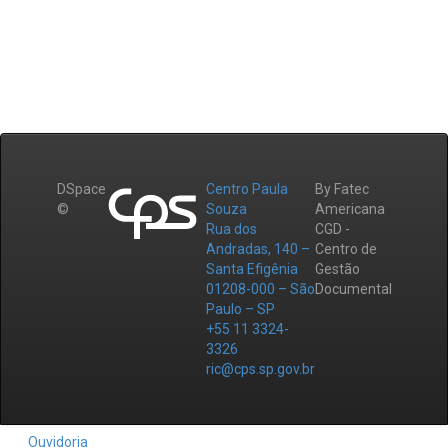
DSpace
Centro Paula
By Fatec
©
Souza
Americana
Rua dos
CGD -
Andradas, 140 –
Centro de
Santa Efigênia
Gestão
01208-000 – São
Documental
Paulo – SP
+55 11 3324-
3326
ric@cps.sp.gov.br
Ouvidoria