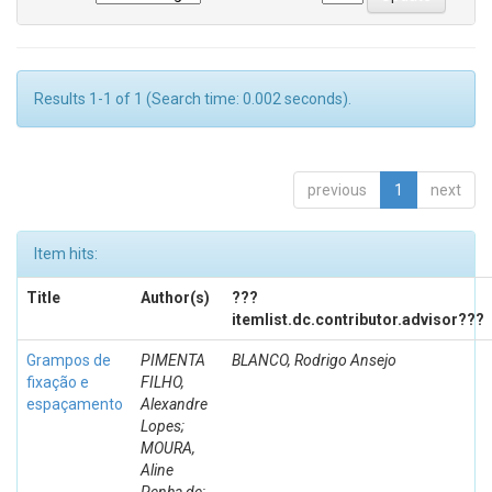
Results 1-1 of 1 (Search time: 0.002 seconds).
previous
1
next
Item hits:
Title
Author(s)
???
itemlist.dc.contributor.advisor???
Grampos de
PIMENTA
BLANCO, Rodrigo Ansejo
fixação e
FILHO,
espaçamento
Alexandre
Lopes;
MOURA,
Aline