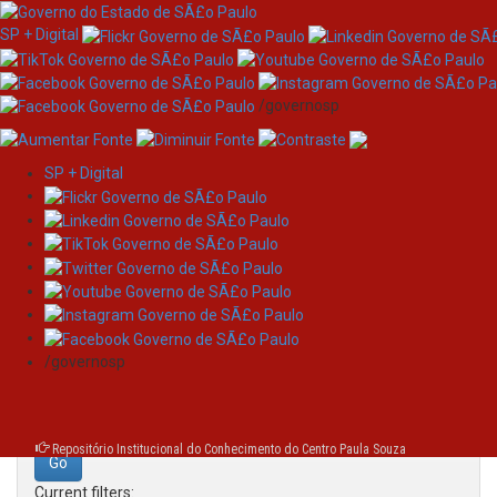
SP + Digital
/governosp
SP + Digital
Skip
Search
navigation
Search:
/governosp
for
Repositório Institucional do Conhecimento do Centro Paula Souza
Current filters: