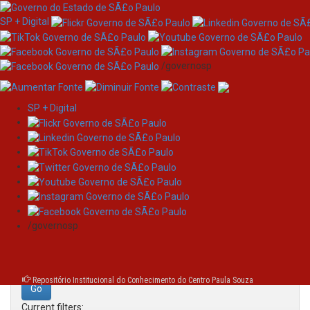
SP + Digital
/governosp
SP + Digital
Skip
Search
navigation
Search:
/governosp
for
Repositório Institucional do Conhecimento do Centro Paula Souza
Current filters: