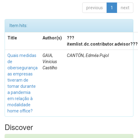
previous
1
next
Item hits:
Title
Author(s)
???
itemlist.dc.contributor.advisor???
Quais medidas
GAIA,
CANTÓN, Edméa Pujol
de
Vinicius
cibersegurança
Castilho
as empresas
tiveram de
tomar durante
a pandemia
em relação à
modalidade
home office?
Discover