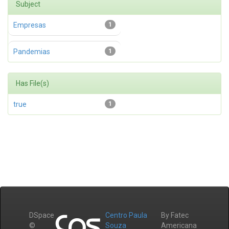
Subject
Empresas
1
Pandemias
1
Has File(s)
true
1
DSpace
Centro Paula
By Fatec
©
Souza
Americana