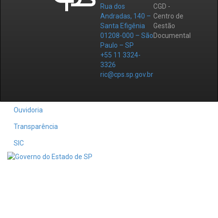
Rua dos
CGD -
Andradas, 140 –
Centro de
Santa Efigênia
Gestão
01208-000 – São
Documental
Paulo – SP
+55 11 3324-
3326
ric@cps.sp.gov.br
Ouvidoria
Transparência
SIC