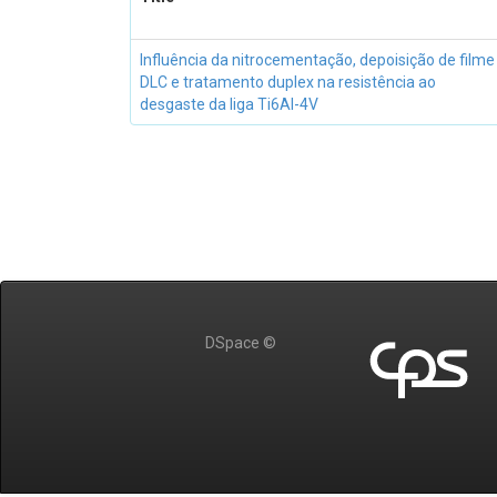
Influência da nitrocementação, depoisição de filme
DLC e tratamento duplex na resistência ao
desgaste da liga Ti6Al-4V
DSpace ©