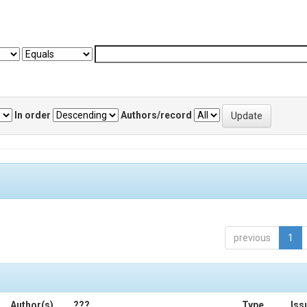
In order
Authors/record
previous
1
Author(s)
???
Type
Iss