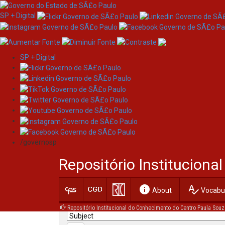
SP + Digital
SP + Digital
Skip
Search
navigation
/governosp
Search:
Repositório Institucion
for
info
spellcheck
Current filters:
About
Vocabul
Repositório Institucional do Conhecimento do Centro Paula Souz