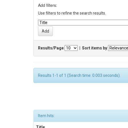
Add filters:
Use filters to refine the search results.
Results/Page
|
Sort items by
Results 1-1 of 1 (Search time: 0.003 seconds).
Item hits:
Title