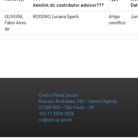
itemlist.dc.contributor.advisor???
Dat
OLIVEIRA,
ROSSINO, Luciana Sgarbi
Artigo
Jun
Fábio Alves
científico
de
Centro Paula Souza
Rua dos Andradas, 140 – Santa Efigênia
01208-000 – São Paulo – SP
+55 11 3324-3326
ric@cps.sp.gov.br