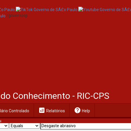
/governosp
al do Conhecimento - RIC-CPS
analytics
help
ário Controlado
Relatórios
Help
a