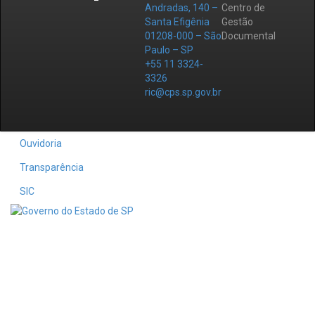
Andradas, 140 –
Centro de
Santa Efigênia
Gestão
01208-000 – São
Documental
Paulo – SP
+55 11 3324-
3326
ric@cps.sp.gov.br
Ouvidoria
Transparência
SIC