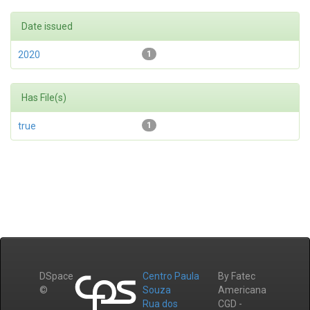
Date issued
2020
1
Has File(s)
true
1
DSpace
Centro Paula
By Fatec
©
Souza
Americana
Rua dos
CGD -