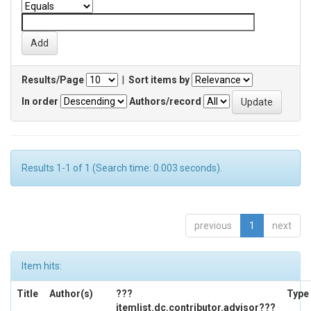
Results/Page
|
Sort items by
In order
Authors/record
Results 1-1 of 1 (Search time: 0.003 seconds).
previous
1
next
Item hits:
Title
Author(s)
???
Type
itemlist.dc.contributor.advisor???