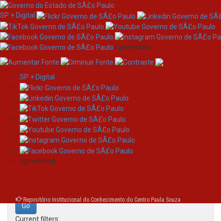
SP + Digital
/governosp
SP + Digital
Skip
Search
navigation
Search:
/governosp
for
Repositório Institucional do Conhecimento do Centro Paula Souza
Current filters: