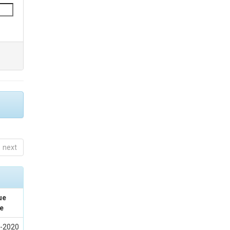
next
ue
e
-2020