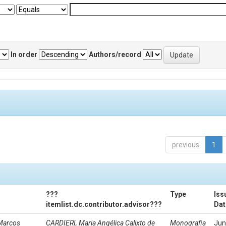
In order
Authors/record
previous
1
???
Type
Iss
itemlist.dc.contributor.advisor???
Dat
Marcos
CARDIERI, Maria Angélica Calixto de
Monografia
Jun