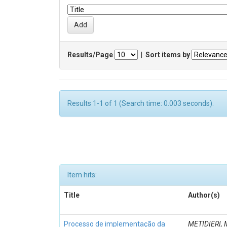
Results/Page
|
Sort items by
Results 1-1 of 1 (Search time: 0.003 seconds).
Item hits:
Title
Author(s)
Processo de implementação da
METIDIERI, 