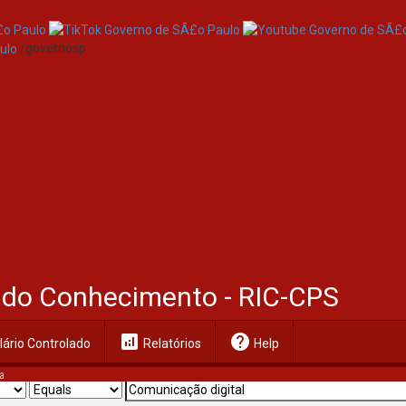
/governosp
al do Conhecimento - RIC-CPS
analytics
help
ário Controlado
Relatórios
Help
a