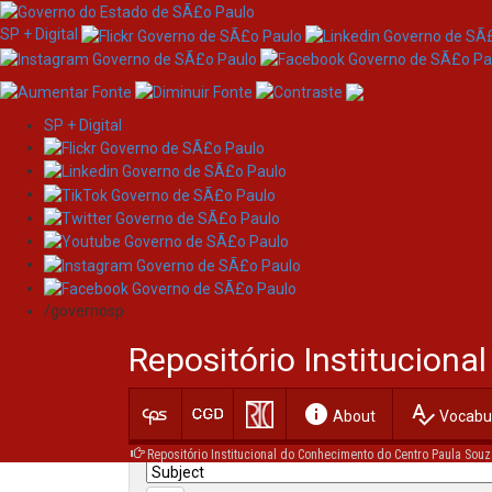
SP + Digital
SP + Digital
Skip
Search
navigation
/governosp
Search:
Repositório Institucion
for
info
spellcheck
Current filters:
About
Vocabul
Repositório Institucional do Conhecimento do Centro Paula Souz