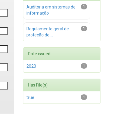
Auditoria em sistemas de
1
informação
Regulamento geral de
1
proteção de ...
Date issued
2020
1
Has File(s)
true
1