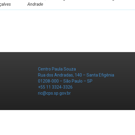
çalves
Andrade
Centro Paula Souza
Rua dos Andradas, 140 – Santa Efigênia
01208-000 – São Paulo – SP
+55 11 3324-3326
ric@cps.sp.gov.br