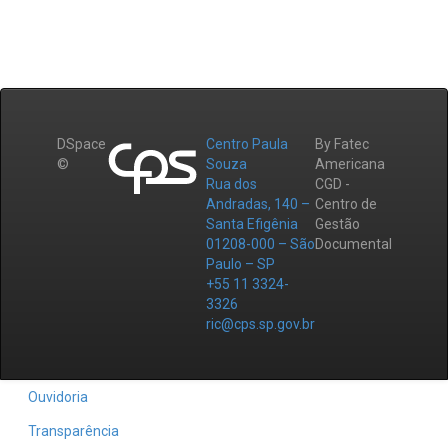
DSpace
Centro Paula
By Fatec
©
Souza
Americana
Rua dos
CGD -
Andradas, 140 –
Centro de
Santa Efigênia
Gestão
01208-000 – São
Documental
Paulo – SP
+55 11 3324-
3326
ric@cps.sp.gov.br
Ouvidoria
Transparência