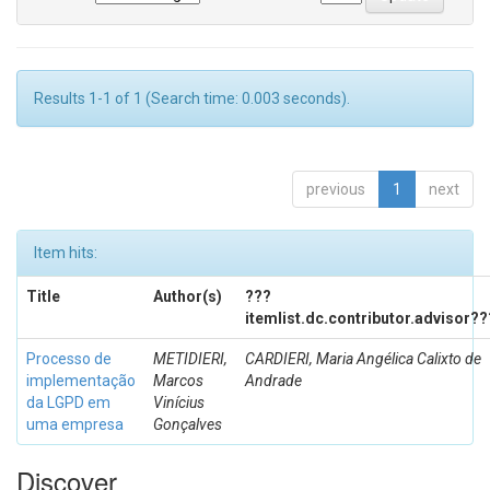
Results 1-1 of 1 (Search time: 0.003 seconds).
previous
1
next
Item hits:
Title
Author(s)
???
itemlist.dc.contributor.advisor??
Processo de
METIDIERI,
CARDIERI, Maria Angélica Calixto de
implementação
Marcos
Andrade
da LGPD em
Vinícius
uma empresa
Gonçalves
Discover