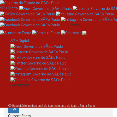
SP + Digital
/governosp
SP + Digital
Skip
Search
navigation
Search:
/governosp
for
Repositório Institucional do Conhecimento do Centro Paula Souza
Current filters: