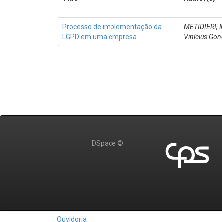
Processo de implementação da
METIDIERI, 
LGPD em uma empresa
Vinícius Gon
DSpace ©
Ouvidoria