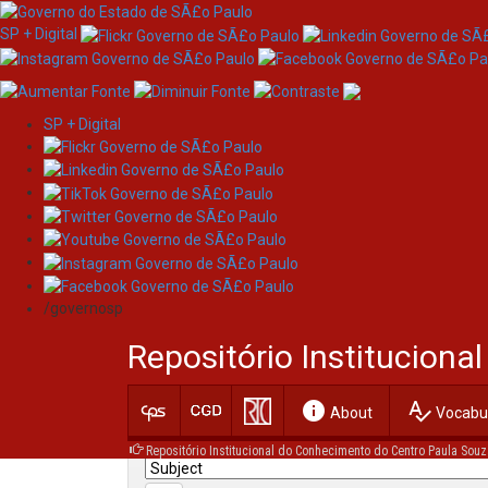
SP + Digital
SP + Digital
Skip
Search
navigation
/governosp
Search:
Repositório Institucion
for
info
spellcheck
Current filters:
About
Vocabul
Repositório Institucional do Conhecimento do Centro Paula Souz