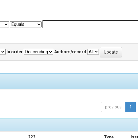
In order
Authors/record
previous
1
???
Type
Iss