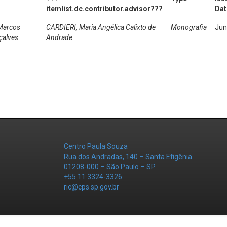
itemlist.dc.contributor.advisor???
Dat
Marcos
CARDIERI, Maria Angélica Calixto de
Monografia
Jun
çalves
Andrade
Centro Paula Souza
Rua dos Andradas, 140 – Santa Efigênia
01208-000 – São Paulo – SP
+55 11 3324-3326
ric@cps.sp.gov.br