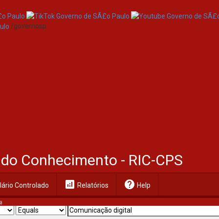
/governosp
al do Conhecimento - RIC-CPS
analytics
help
ário Controlado
Relatórios
Help
a