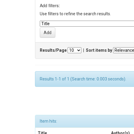
Add filters:
Use filters to refine the search results.
Results/Page
|
Sort items by
Results 1-1 of 1 (Search time: 0.003 seconds).
Item hits:
Title
Author(s)