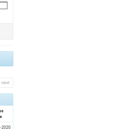
next
ue
e
-2020