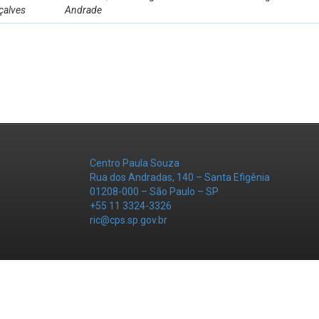
çalves
Andrade
Centro Paula Souza
Rua dos Andradas, 140 – Santa Efigênia
01208-000 – São Paulo – SP
+55 11 3324-3326
ric@cps.sp.gov.br