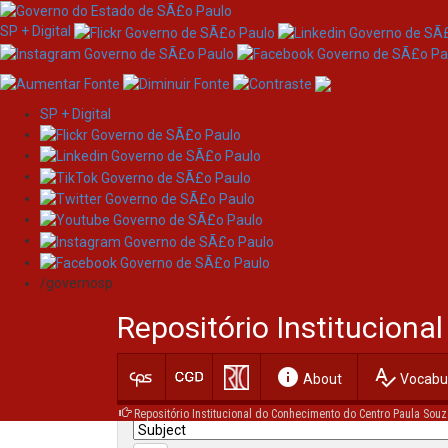
SP + Digital
SP + Digital
Skip
Search
navigation
/governosp
Search:
Repositório Institucion
for
info
spellcheck
Current filters:
About
Vocabul
Repositório Institucional do Conhecimento do Centro Paula Souz