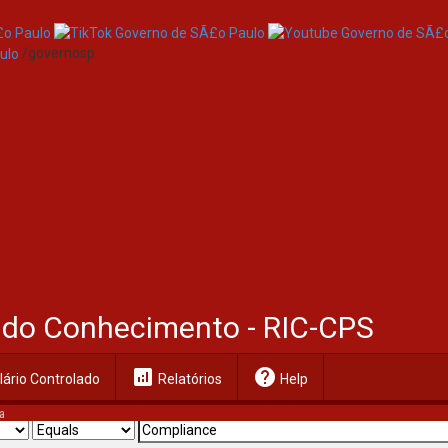
/governosp
al do Conhecimento - RIC-CPS
analytics
help
ário Controlado
Relatórios
Help
a