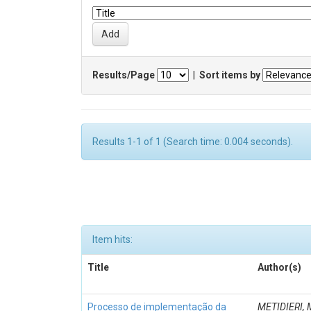
Results/Page
|
Sort items by
Results 1-1 of 1 (Search time: 0.004 seconds).
Item hits:
Title
Author(s)
Processo de implementação da
METIDIERI, 