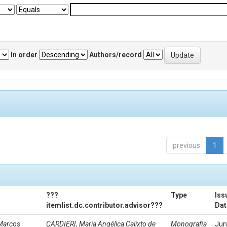
In order
Authors/record
previous
1
???
Type
Iss
itemlist.dc.contributor.advisor???
Dat
Marcos
CARDIERI, Maria Angélica Calixto de
Monografia
Jun