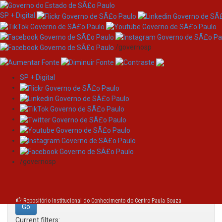
SP + Digital
/governosp
SP + Digital
Skip
Search
navigation
Search:
/governosp
for
Repositório Institucional do Conhecimento do Centro Paula Souza
Current filters: