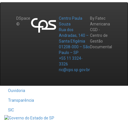
DSpace
Centro Paula
By Fatec
©
Souza
Americana
Rua dos
CGD -
Andradas, 140 –
Centro de
Santa Efigênia
Gestão
01208-000 – São
Documental
Paulo – SP
+55 11 3324-
3326
ric@cps.sp.gov.br
Ouvidoria
Transparência
SIC