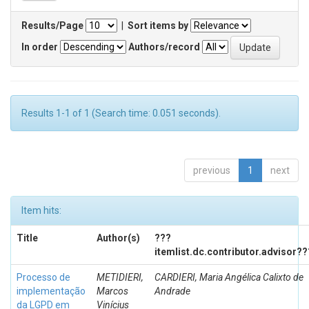
Results/Page
|
Sort items by
In order
Authors/record
Results 1-1 of 1 (Search time: 0.051 seconds).
previous
1
next
Item hits:
Title
Author(s)
???
itemlist.dc.contributor.advisor??
Processo de
METIDIERI,
CARDIERI, Maria Angélica Calixto de
implementação
Marcos
Andrade
da LGPD em
Vinícius