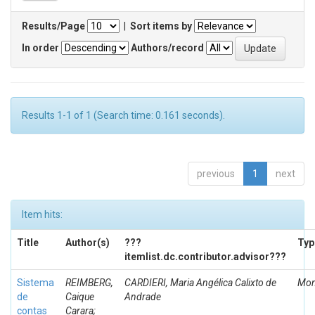
Results/Page
|
Sort items by
In order
Authors/record
Results 1-1 of 1 (Search time: 0.161 seconds).
previous
1
next
Item hits:
Title
Author(s)
???
Typ
itemlist.dc.contributor.advisor???
Sistema
REIMBERG,
CARDIERI, Maria Angélica Calixto de
Mon
de
Caique
Andrade
contas
Carara;