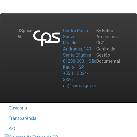
DSpace
Centro Paula
By Fatec
©
Souza
Americana
Rua dos
CGD -
Andradas, 140 –
Centro de
Santa Efigênia
Gestão
01208-000 – São
Documental
Paulo – SP
+55 11 3324-
3326
ric@cps.sp.gov.br
Ouvidoria
Transparência
SIC