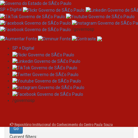
SP + Digital
/governosp
SP + Digital
Skip
Search
navigation
Search:
/governosp
for
Repositório Institucional do Conhecimento do Centro Paula Souza
Current filters: