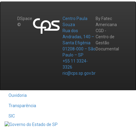
DSpace
Centro Paula
By Fatec
©
Souza
Americana
Rua dos
CGD -
Andradas, 140 –
Centro de
Santa Efigênia
Gestão
01208-000 – São
Documental
Paulo – SP
+55 11 3324-
3326
ric@cps.sp.gov.br
Ouvidoria
Transparência
SIC