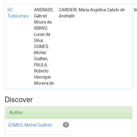
SC
ANDRADE,
CARDIERI, Maria Angélica Calixto de
M
TudoLimpo
Gabriel
Andrade
Moura de;
RIBINO,
Lucas da
Silva;
GOMES,
Michel
Guilhen;
PAULA,
Roberto
Henrique
Moreira de
Discover
Author
GOMES, Michel Guilhen
1