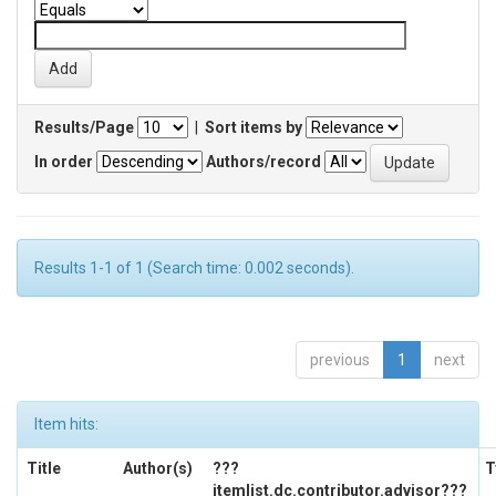
Results/Page
|
Sort items by
In order
Authors/record
Results 1-1 of 1 (Search time: 0.002 seconds).
previous
1
next
Item hits:
Title
Author(s)
???
T
itemlist.dc.contributor.advisor???