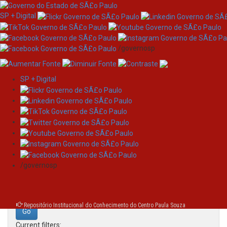
SP + Digital
/governosp
SP + Digital
Skip
Search
navigation
Search:
/governosp
for
Repositório Institucional do Conhecimento do Centro Paula Souza
Current filters: