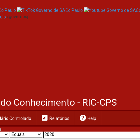
/governosp
al do Conhecimento - RIC-CPS
analytics
help
ário Controlado
Relatórios
Help
a