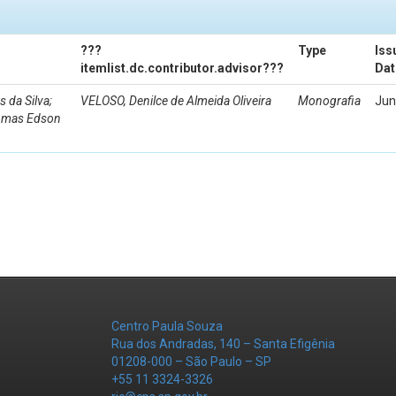
???
Type
Iss
itemlist.dc.contributor.advisor???
Dat
da Silva;
VELOSO, Denilce de Almeida Oliveira
Monografia
Jun
Tomas Edson
Centro Paula Souza
Rua dos Andradas, 140 – Santa Efigênia
01208-000 – São Paulo – SP
+55 11 3324-3326