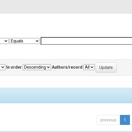
In order
Authors/record
previous
1