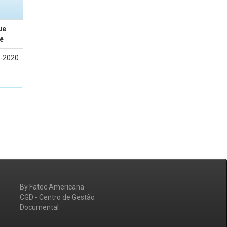
ue
e
-2020
By Fatec Americana
CGD - Centro de Gestão
Documental