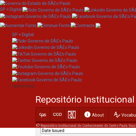
SP + Digital
SP + Digital
Skip
Search
navigation
/governosp
Search:
Repositório Institucion
for
info
spellcheck
Current filters:
About
Vocabul
Repositório Institucional do Conhecimento do Centro Paula Souz