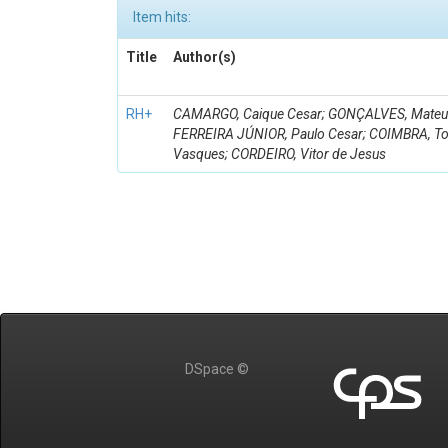
Item hits:
Title
Author(s)
RH+
CAMARGO, Caique Cesar; GONÇALVES, Mateus 
FERREIRA JÚNIOR, Paulo Cesar; COIMBRA, 
Vasques; CORDEIRO, Vitor de Jesus
DSpace ©