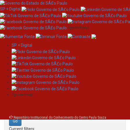
SP + Digital
/governosp
SP + Digital
Skip
Search
navigation
Search:
/governosp
for
Repositório Institucional do Conhecimento do Centro Paula Souza
Current filters: