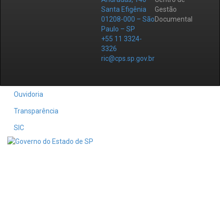
Santa Efigênia
Gestão
01208-000 – São
Documental
Paulo – SP
+55 11 3324-
3326
ric@cps.sp.gov.br
Ouvidoria
Transparência
SIC