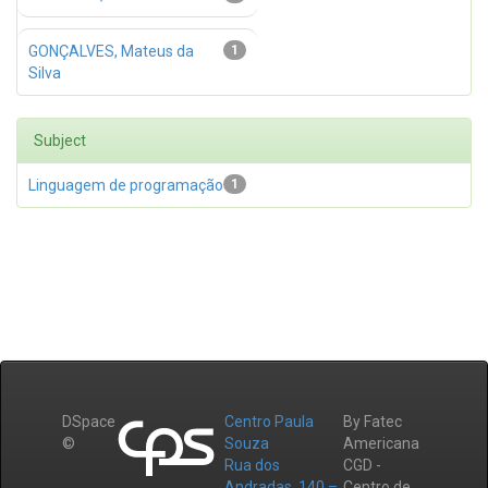
GONÇALVES, Mateus da
1
Silva
Subject
Linguagem de programação
1
DSpace
Centro Paula
By Fatec
©
Souza
Americana
Rua dos
CGD -
Andradas, 140 –
Centro de