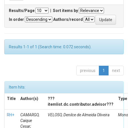
Results/Page
|
Sort items by
In order
Authors/record
Results 1-1 of 1 (Search time: 0.072 seconds).
previous
1
next
Item hits:
Title
Author(s)
???
Type
itemlist.dc.contributor.advisor???
RH+
CAMARGO,
VELOSO, Denilce de Almeida Oliveira
Mono
Caique
Cesar;