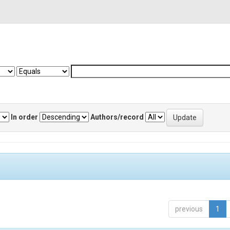
In order
Authors/record
previous
1