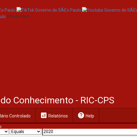
/governosp
al do Conhecimento - RIC-CPS
analytics
help
ário Controlado
Relatórios
Help
a