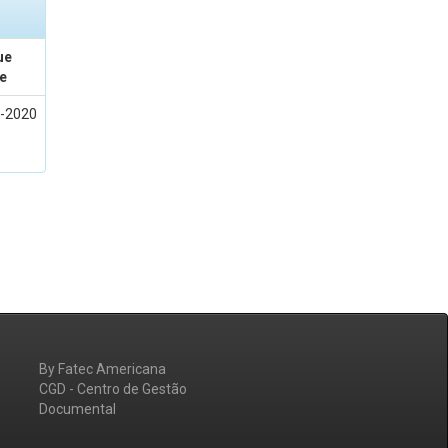
ue
e
-2020
By Fatec Americana
CGD - Centro de Gestão
Documental