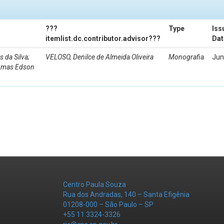
???
Type
Iss
itemlist.dc.contributor.advisor???
Dat
da Silva;
VELOSO, Denilce de Almeida Oliveira
Monografia
Jun
Tomas Edson
Centro Paula Souza
Rua dos Andradas, 140 – Santa Efigênia
01208-000 – São Paulo – SP
+55 11 3324-3326