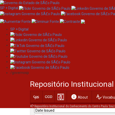
SP + Digital
SP + Digital
Skip
Search
navigation
/governosp
Search:
Repositório Institucion
for
info
spellcheck
Current filters:
About
Vocabul
Repositório Institucional do Conhecimento do Centro Paula Souz