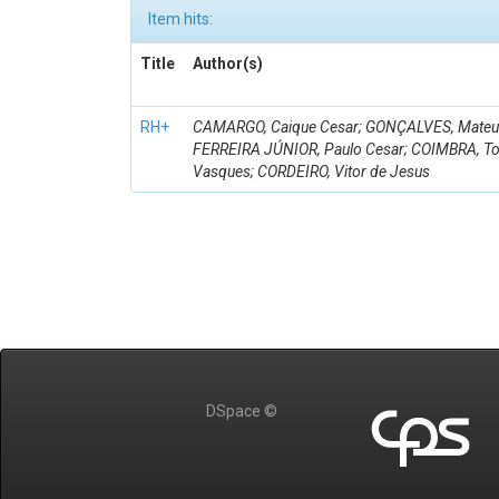
Item hits:
Title
Author(s)
RH+
CAMARGO, Caique Cesar; GONÇALVES, Mateus 
FERREIRA JÚNIOR, Paulo Cesar; COIMBRA, 
Vasques; CORDEIRO, Vitor de Jesus
DSpace ©