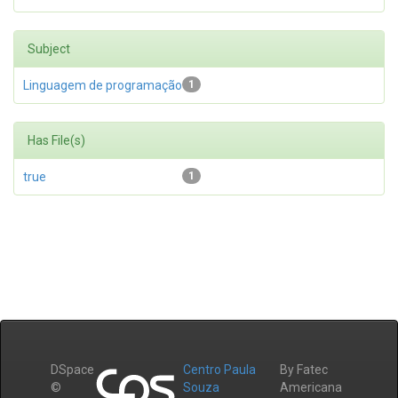
Subject
Linguagem de programação
1
Has File(s)
true
1
DSpace
Centro Paula
By Fatec
©
Souza
Americana