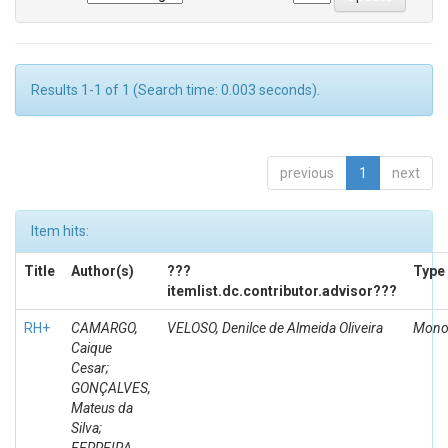
Results 1-1 of 1 (Search time: 0.003 seconds).
previous
1
next
Item hits:
Title
Author(s)
???
Type
itemlist.dc.contributor.advisor???
RH+
CAMARGO,
VELOSO, Denilce de Almeida Oliveira
Mono
Caique
Cesar;
GONÇALVES,
Mateus da
Silva;