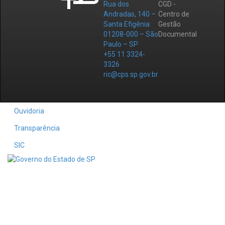
Rua dos
CGD -
Andradas, 140 –
Centro de
Santa Efigênia
Gestão
01208-000 – São
Documental
Paulo – SP
+55 11 3324-
3326
ric@cps.sp.gov.br
Ouvidoria
Transparência
SIC