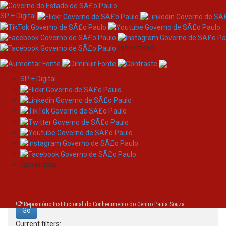
SP + Digital
/governosp
SP + Digital
Skip
Search
navigation
Search:
/governosp
for
Repositório Institucional do Conhecimento do Centro Paula Souza
Current filters: