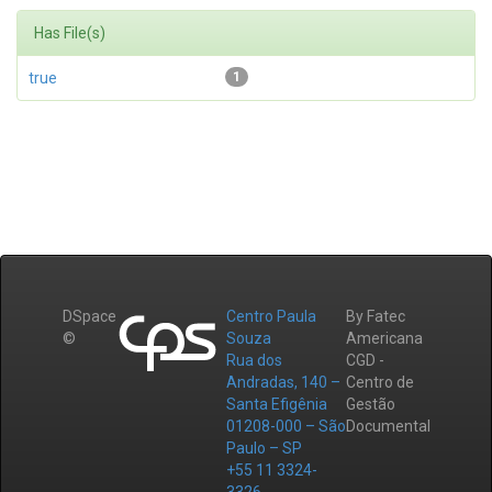
Has File(s)
true
1
DSpace
Centro Paula
By Fatec
©
Souza
Americana
Rua dos
CGD -
Andradas, 140 –
Centro de
Santa Efigênia
Gestão
01208-000 – São
Documental
Paulo – SP
+55 11 3324-