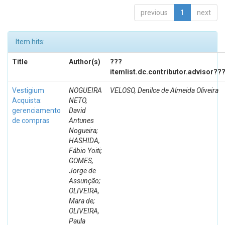
previous
1
next
Item hits:
Title
Author(s)
???
itemlist.dc.contributor.advisor??
Vestigium
NOGUEIRA
VELOSO, Denilce de Almeida Oliveira
Acquista:
NETO,
gerenciamento
David
de compras
Antunes
Nogueira;
HASHIDA,
Fábio Yoiti;
GOMES,
Jorge de
Assunção;
OLIVEIRA,
Mara de;
OLIVEIRA,
Paula