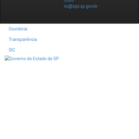
3326
ric@cps.sp.gov.br
Ouvidoria
Transparência
SIC