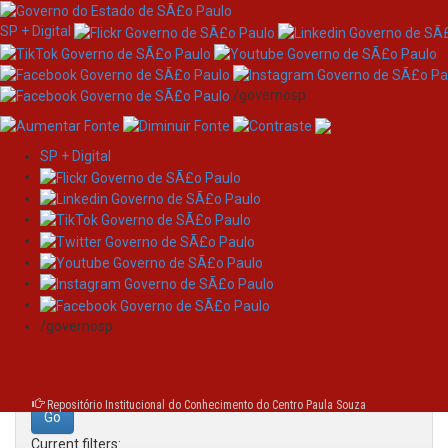
SP + Digital
/governosp
SP + Digital
Skip
Search
navigation
Search:
/governosp
for
Repositório Institucional do Conhecimento do Centro Paula Souza
Current filters: