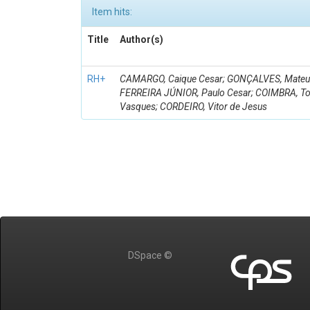
Item hits:
Title
Author(s)
RH+
CAMARGO, Caique Cesar; GONÇALVES, Mateus 
FERREIRA JÚNIOR, Paulo Cesar; COIMBRA, 
Vasques; CORDEIRO, Vitor de Jesus
DSpace ©