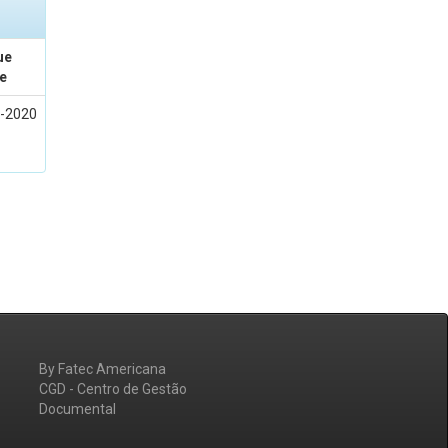
ue
e
-2020
By Fatec Americana
CGD - Centro de Gestão
Documental