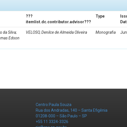
???
Type
Iss
itemlist.dc.contributor.advisor???
Dat
da Silva;
VELOSO, Denilce de Almeida Oliveira
Monografia
Jun
Tomas Edson
Centro Paula Souza
Rua dos Andradas, 140 – Santa Efigênia
01208-000 – São Paulo – SP
+55 11 3324-3326