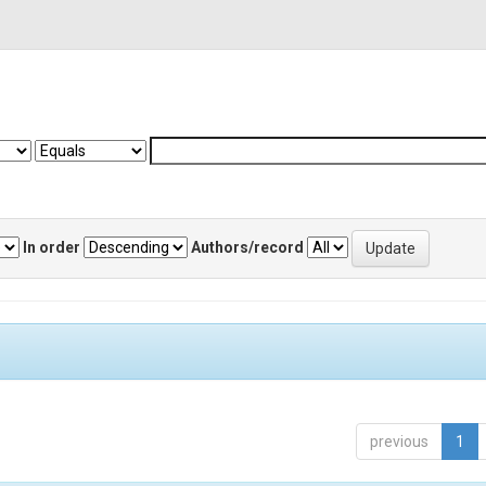
In order
Authors/record
previous
1