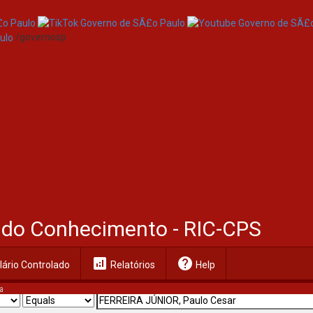
/governosp
al do Conhecimento - RIC-CPS
analytics
help
ário Controlado
Relatórios
Help
a