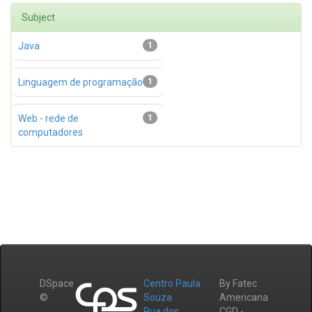
Subject
Java
1
Linguagem de programação
1
Web - rede de
1
computadores
DSpace
Centro Paula
By Fatec
©
Souza
Americana
Rua dos
CGD -