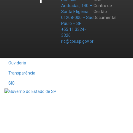
Andradas, 140 –
Centro de
Santa Efigênia
Gestão
01208-000 – São
Documental
Paulo – SP
+55 11 3324-
3326
ric@cps.sp.gov.br
Ouvidoria
Transparência
SIC