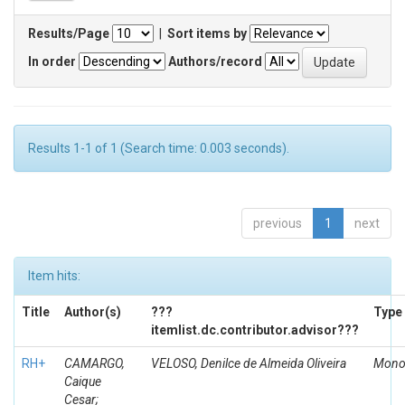
Results/Page
|
Sort items by
In order
Authors/record
Results 1-1 of 1 (Search time: 0.003 seconds).
previous
1
next
Item hits:
Title
Author(s)
???
Type
itemlist.dc.contributor.advisor???
RH+
CAMARGO,
VELOSO, Denilce de Almeida Oliveira
Mono
Caique
Cesar;