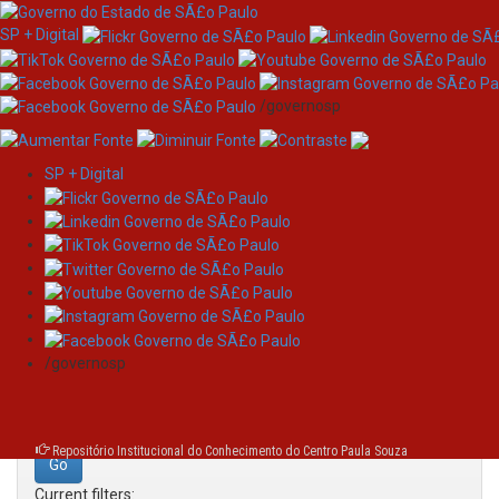
SP + Digital
/governosp
SP + Digital
Skip
Search
navigation
Search:
/governosp
for
Repositório Institucional do Conhecimento do Centro Paula Souza
Current filters: