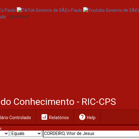
/governosp
al do Conhecimento - RIC-CPS
analytics
help
ário Controlado
Relatórios
Help
a