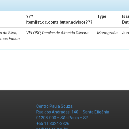
???
Type
Iss
itemlist.dc.contributor.advisor???
Dat
da Silva;
VELOSO, Denilce de Almeida Oliveira
Monografia
Jun
Tomas Edson
Centro Paula Souza
Rua dos Andradas, 140 – Santa Efigênia
01208-000 – São Paulo – SP
+55 11 3324-3326