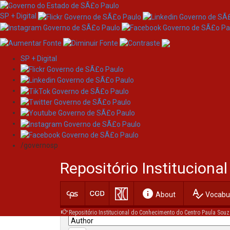
SP + Digital
SP + Digital
Skip
Search
navigation
/governosp
Search:
Repositório Institucion
for
info
spellcheck
Current filters:
About
Vocabul
Repositório Institucional do Conhecimento do Centro Paula Souz