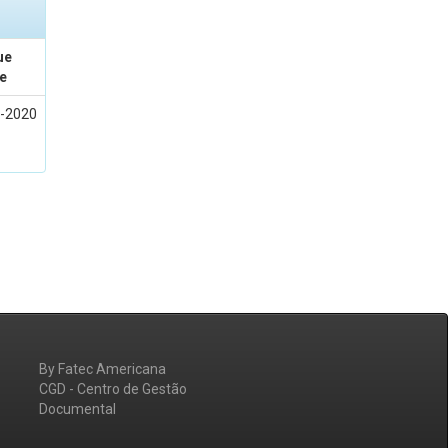
ue
e
-2020
By Fatec Americana
CGD - Centro de Gestão
Documental