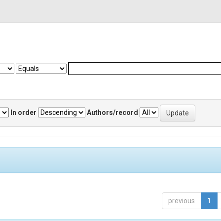
In order
Authors/record
previous
1