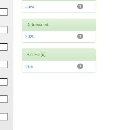
Java
1
Date issued
2020
1
Has File(s)
true
1