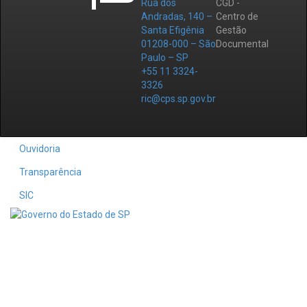
Rua dos
CGD -
Andradas, 140 –
Centro de
Santa Efigênia
Gestão
01208-000 – São
Documental
Paulo – SP
+55 11 3324-
3326
ric@cps.sp.gov.br
Ouvidoria
Transparência
SIC