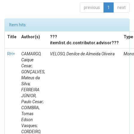
previous
1
next
Item hits:
Title
Author(s)
???
Type
itemlist.dc.contributor.advisor???
RH+
CAMARGO,
VELOSO, Denilce de Almeida Oliveira
Mono
Caique
Cesar;
GONÇALVES,
Mateus da
Silva;
FERREIRA
JÚNIOR,
Paulo Cesar;
COIMBRA,
Tomas
Edson
Vasques;
CORDEIRO,