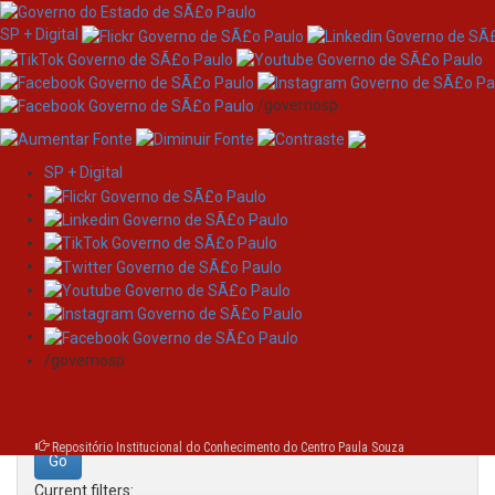
SP + Digital
/governosp
SP + Digital
Skip
Search
navigation
Search:
/governosp
for
Repositório Institucional do Conhecimento do Centro Paula Souza
Current filters: