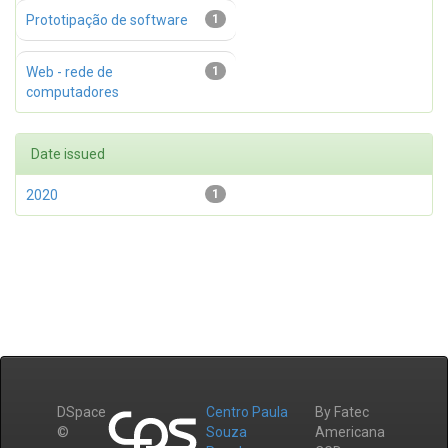
Prototipação de software
1
Web - rede de
1
computadores
Date issued
2020
1
DSpace
Centro Paula
By Fatec
©
Souza
Americana