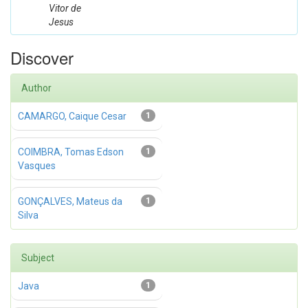
Vitor de
Jesus
Discover
Author
CAMARGO, Caique Cesar
1
COIMBRA, Tomas Edson
1
Vasques
GONÇALVES, Mateus da
1
Silva
Subject
Java
1