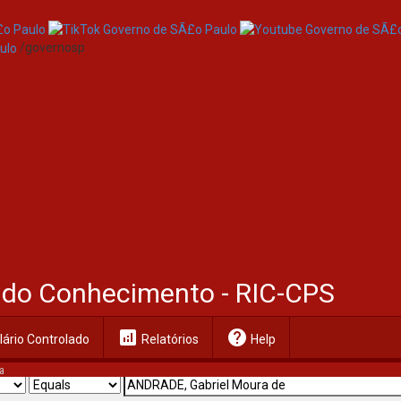
/governosp
al do Conhecimento - RIC-CPS
analytics
help
ário Controlado
Relatórios
Help
a