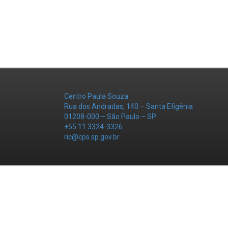
Centro Paula Souza
Rua dos Andradas, 140 – Santa Efigênia
01208-000 – São Paulo – SP
+55 11 3324-3326
ric@cps.sp.gov.br