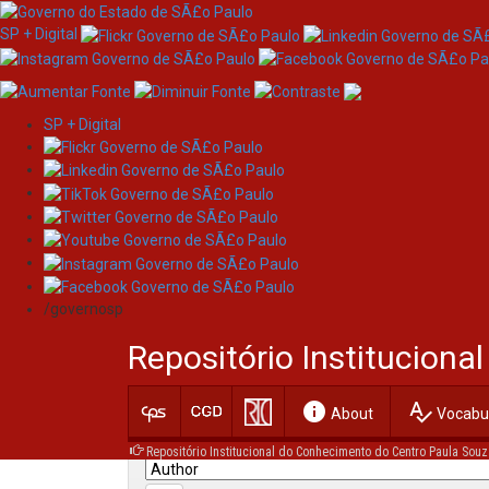
SP + Digital
SP + Digital
Skip
Search
navigation
/governosp
Search:
Repositório Institucion
for
info
spellcheck
Current filters:
About
Vocabul
Repositório Institucional do Conhecimento do Centro Paula Souz