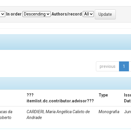
In order
Authors/record
previous
1
???
Type
Iss
itemlist.dc.contributor.advisor???
Dat
ucas da
CARDIERI, Maria Angélica Calixto de
Monografia
Jun
Roberto
Andrade