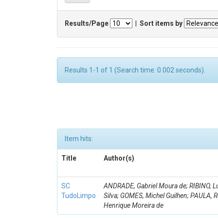
Results/Page
|
Sort items by
Results 1-1 of 1 (Search time: 0.002 seconds).
Item hits:
Title
Author(s)
SC
ANDRADE, Gabriel Moura de; RIBINO, L
TudoLimpo
Silva; GOMES, Michel Guilhen; PAULA, 
Henrique Moreira de