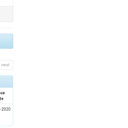
next
sue
te
l-2020