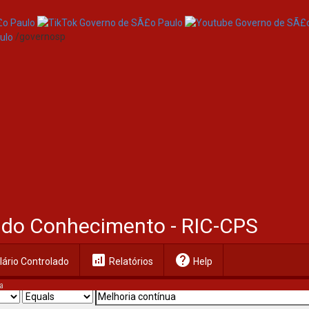
/governosp
al do Conhecimento - RIC-CPS
analytics
help
ário Controlado
Relatórios
Help
a