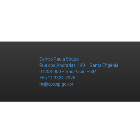
Centro Paula Souza
Rua dos Andradas, 140 – Santa Efigênia
01208-000 – São Paulo – SP
+55 11 3324-3326
ric@cps.sp.gov.br