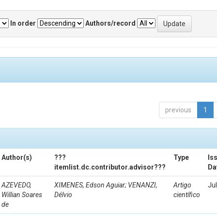
In order
Authors/record
previous
1
Author(s)
???
Type
Is
itemlist.dc.contributor.advisor???
Da
AZEVEDO,
XIMENES, Edson Aguiar; VENANZI,
Artigo
Ju
Willian Soares
Délvio
científico
de