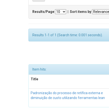
Results/Page
|
Sort items by
Results 1-1 of 1 (Search time: 0.001 seconds).
Item hits:
Title
Padronização do processo de retífica externa e
diminuição de custo utilizando ferramentas lean