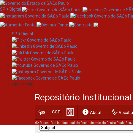
SP + Digital
SP + Digital
Skip
Search
navigation
/governosp
Search:
Repositório Institucion
for
info
spellcheck
Current filters:
About
Vocabul
Repositório Institucional do Conhecimento do Centro Paula Souz