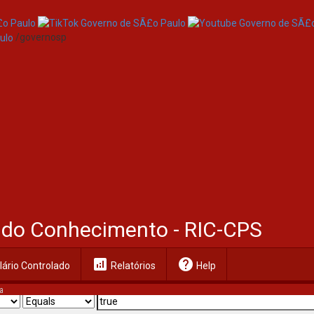
/governosp
al do Conhecimento - RIC-CPS
analytics
help
ário Controlado
Relatórios
Help
a