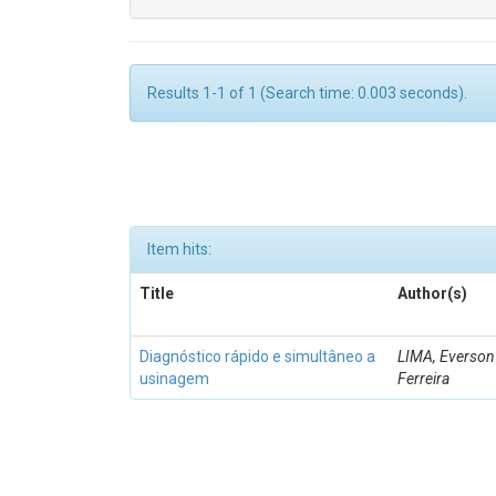
Results 1-1 of 1 (Search time: 0.003 seconds).
Item hits:
Title
Author(s)
Diagnóstico rápido e simultâneo a
LIMA, Everson
usinagem
Ferreira