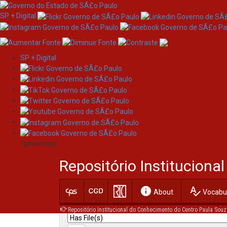
SP + Digital
SP + Digital
Skip
Search
navigation
/governosp
Search:
Repositório Institucion
for
info
spellcheck
Current filters:
About
Vocabul
Repositório Institucional do Conhecimento do Centro Paula Souz