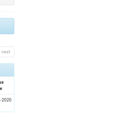
next
ue
e
-2020