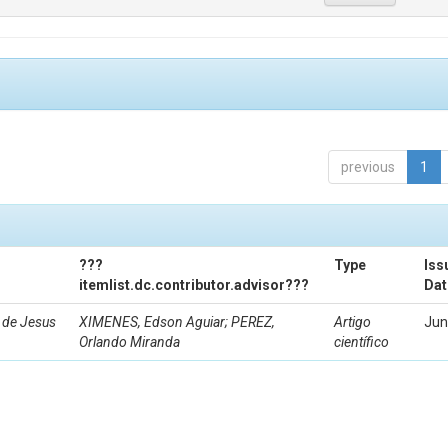
previous
1
???
Type
Iss
itemlist.dc.contributor.advisor???
Dat
 de Jesus
XIMENES, Edson Aguiar; PEREZ,
Artigo
Jun
Orlando Miranda
científico