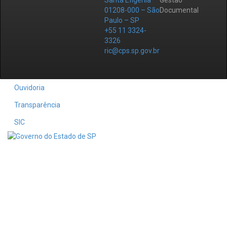
Santa Efigênia
Gestão
01208-000 – São
Documental
Paulo – SP
+55 11 3324-
3326
ric@cps.sp.gov.br
Ouvidoria
Transparência
SIC