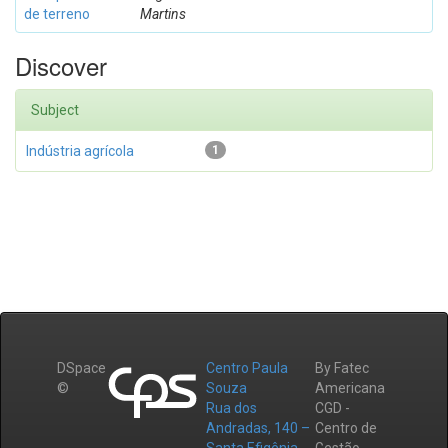
de terreno
Martins
Discover
Subject
Indústria agrícola
1
DSpace
Centro Paula
By Fatec
©
Souza
Americana
Rua dos
CGD -
Andradas, 140 –
Centro de