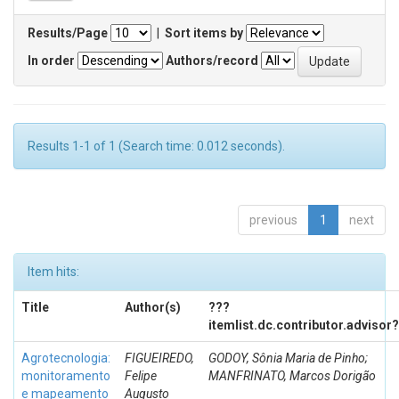
Results/Page
|
Sort items by
In order
Authors/record
Results 1-1 of 1 (Search time: 0.012 seconds).
previous
1
next
Item hits:
Title
Author(s)
???
itemlist.dc.contributor.advisor
Agrotecnologia:
FIGUEIREDO,
GODOY, Sônia Maria de Pinho;
monitoramento
Felipe
MANFRINATO, Marcos Dorigão
e mapeamento
Augusto