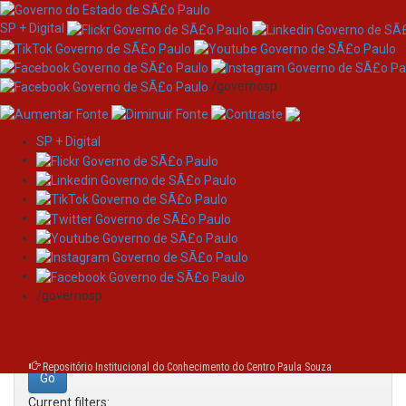
SP + Digital
/governosp
SP + Digital
Skip
Search
navigation
Search:
/governosp
for
Repositório Institucional do Conhecimento do Centro Paula Souza
Current filters: