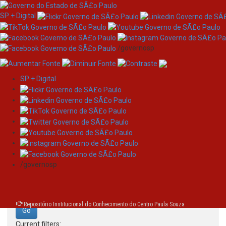
SP + Digital
/governosp
SP + Digital
Skip
Search
navigation
Search:
/governosp
for
Repositório Institucional do Conhecimento do Centro Paula Souza
Current filters: