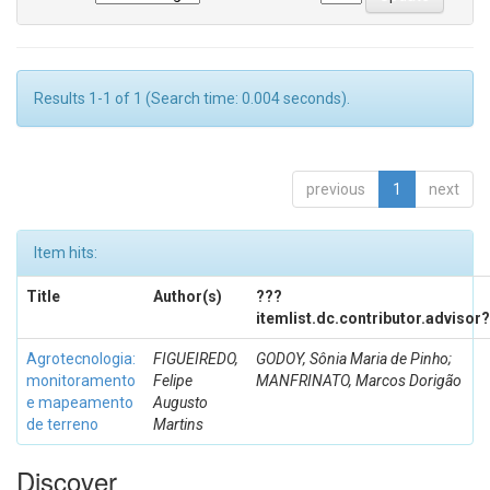
Results 1-1 of 1 (Search time: 0.004 seconds).
previous
1
next
Item hits:
Title
Author(s)
???
itemlist.dc.contributor.advisor
Agrotecnologia:
FIGUEIREDO,
GODOY, Sônia Maria de Pinho;
monitoramento
Felipe
MANFRINATO, Marcos Dorigão
e mapeamento
Augusto
de terreno
Martins
Discover