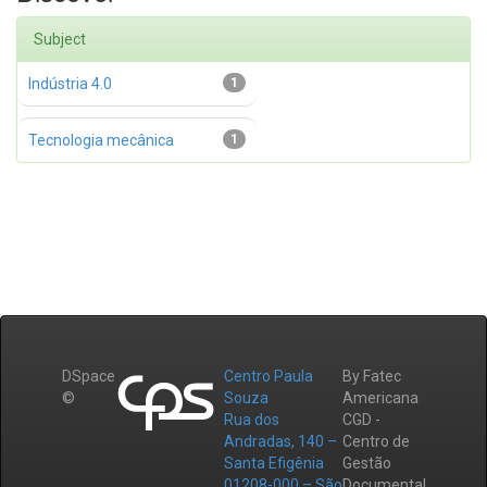
Subject
Indústria 4.0
1
Tecnologia mecânica
1
DSpace
Centro Paula
By Fatec
©
Souza
Americana
Rua dos
CGD -
Andradas, 140 –
Centro de
Santa Efigênia
Gestão
01208-000 – São
Documental