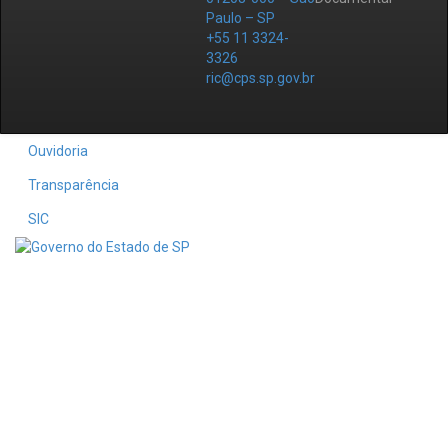
Paulo – SP
+55 11 3324-
3326
ric@cps.sp.gov.br
Ouvidoria
Transparência
SIC