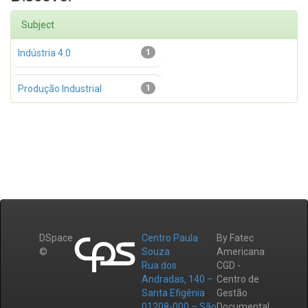
Subject
Indústria 4.0
1
Produção Industrial
1
DSpace
Centro Paula
By Fatec
©
Souza
Americana
Rua dos
CGD -
Andradas, 140 –
Centro de
Santa Efigênia
Gestão
01208-000 – São
Documental