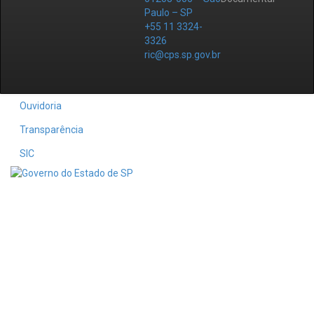
Paulo – SP
+55 11 3324-
3326
ric@cps.sp.gov.br
Ouvidoria
Transparência
SIC