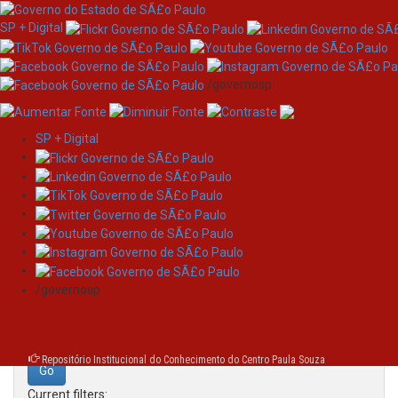
SP + Digital
/governosp
SP + Digital
Skip
Search
navigation
Search:
/governosp
for
Repositório Institucional do Conhecimento do Centro Paula Souza
Current filters: