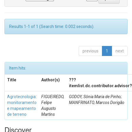
Results 1-1 of 1 (Search time: 0.002 seconds).
previous
1
next
Item hits:
Title
Author(s)
???
itemlist.dc.contributor.advisor
Agrotecnologia:
FIGUEIREDO,
GODOY, Sônia Maria de Pinho;
monitoramento
Felipe
MANFRINATO, Marcos Dorigão
e mapeamento
Augusto
de terreno
Martins
Discover