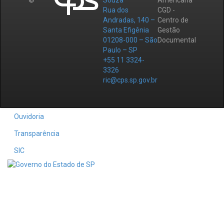
©
Souza
Americana
Rua dos
CGD -
Andradas, 140 –
Centro de
Santa Efigênia
Gestão
01208-000 – São
Documental
Paulo – SP
+55 11 3324-
3326
ric@cps.sp.gov.br
Ouvidoria
Transparência
SIC