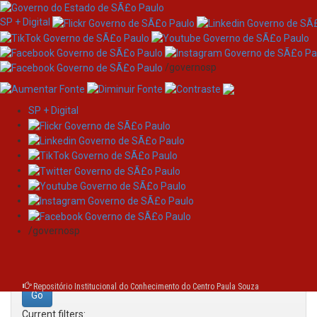
SP + Digital
/governosp
SP + Digital
Skip
Search
navigation
Search:
/governosp
for
Repositório Institucional do Conhecimento do Centro Paula Souza
Current filters: