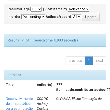
Results/Page
|
Sort items by
In order
Authors/record
Results 1-1 of 1 (Search time: 0.003 seconds).
previous
1
next
Item hits:
Title
Author(s)
???
itemlist.dc.contributor.advisor?
Desenvolvimento
GODOY,
OLIVEIRA, Elaine Conceição de
de um protótipo
Audriey
para estimulação
Cristina