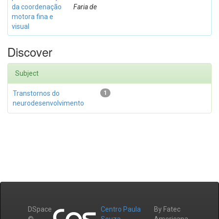
da coordenação
Faria de
motora fina e
visual
Discover
Subject
Transtornos do
1
neurodesenvolvimento
DSpace
Centro Paula
By Fatec