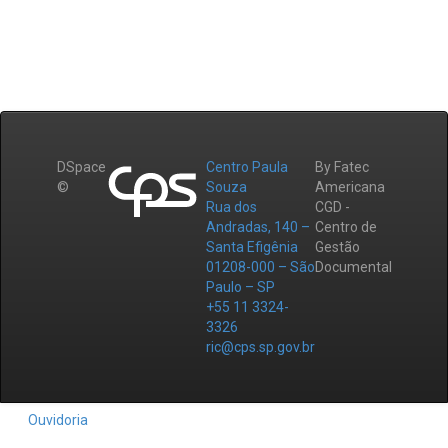
DSpace
Centro Paula
By Fatec
©
Souza
Americana
Rua dos
CGD -
Andradas, 140 –
Centro de
Santa Efigênia
Gestão
01208-000 – São
Documental
Paulo – SP
+55 11 3324-
3326
ric@cps.sp.gov.br
Ouvidoria