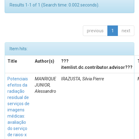
Results 1-1 of 1 (Search time: 0.002 seconds).
previous
1
next
Item hits:
Title
Author(s)
???
itemlist.dc.contributor.advisor???
Potenciais
MANRIQUE
IRAZUSTA, Silvia Pierre
efeitos da
JUNIOR,
radiação
Alessandro
residual de
serviços de
imagens
médicas:
avaliação
do serviço
de raios-x