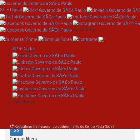
SP + Digital
/governosp
SP + Digital
Skip
Search
navigation
Search:
/governosp
for
Repositório Institucional do Conhecimento do Centro Paula Souza
Current filters: