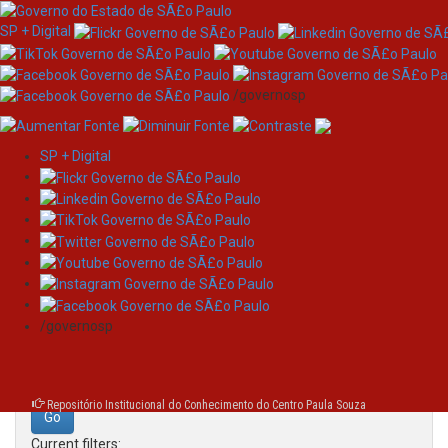
SP + Digital
/governosp
SP + Digital
Skip
Search
navigation
Search:
/governosp
for
Repositório Institucional do Conhecimento do Centro Paula Souza
Current filters: