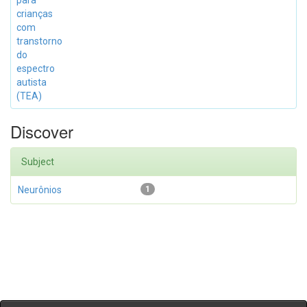
para
crianças
com
transtorno
do
espectro
autista
(TEA)
Discover
Subject
Neurônios
1