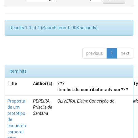
Results 1-1 of 1 (Search time: 0.003 seconds).
previous
1
next
Item hits:
Title
Author(s)
???
Ty
itemlist.dc.contributor.advisor???
Proposta
PEREIRA,
OLIVEIRA, Elaine Conceição de
Mo
de um
Priscila de
protótipo
Santana
de
esquema
corporal