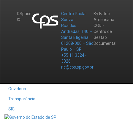
DSpace
Centro Paula
By Fatec
©
Souza
Americana
Rua dos
CGD -
Andradas, 140 –
Centro de
Santa Efigênia
Gestão
01208-000 – São
Documental
Paulo – SP
+55 11 3324-
3326
ric@cps.sp.gov.br
Ouvidoria
Transparência
SIC