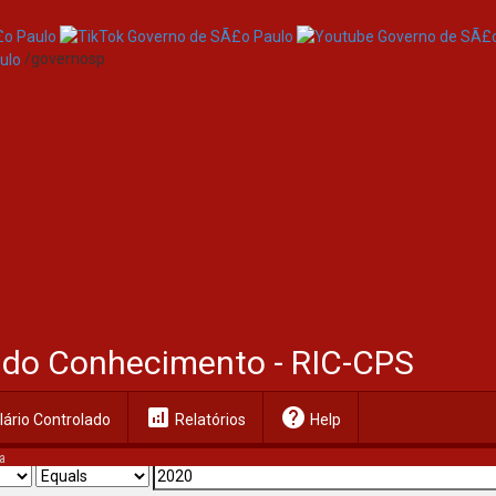
/governosp
al do Conhecimento - RIC-CPS
analytics
help
ário Controlado
Relatórios
Help
a