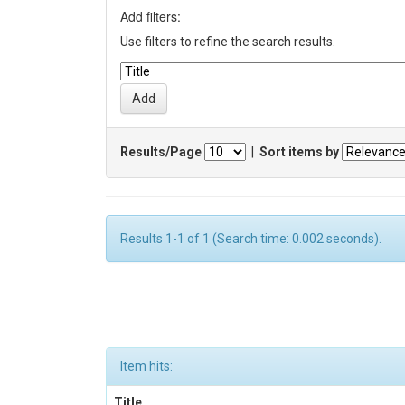
Add filters:
Use filters to refine the search results.
Results/Page
|
Sort items by
Results 1-1 of 1 (Search time: 0.002 seconds).
Item hits:
Title