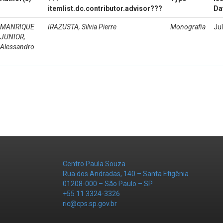
itemlist.dc.contributor.advisor???
Da
MANRIQUE
IRAZUSTA, Silvia Pierre
Monografia
Ju
JUNIOR,
Alessandro
Centro Paula Souza
Rua dos Andradas, 140 – Santa Efigênia
01208-000 – São Paulo – SP
+55 11 3324-3326
ric@cps.sp.gov.br