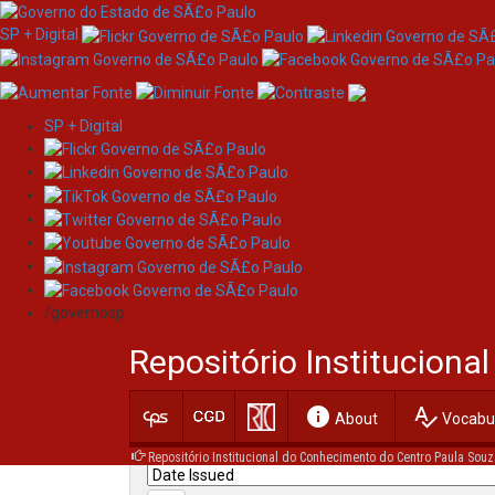
SP + Digital
SP + Digital
Skip
Search
navigation
/governosp
Search:
Repositório Institucion
for
info
spellcheck
Current filters:
About
Vocabul
Repositório Institucional do Conhecimento do Centro Paula Souz