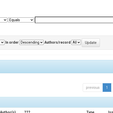
In order
Authors/record
previous
1
Author(s)
???
Type
Is