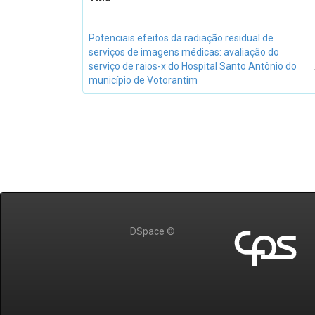
Potenciais efeitos da radiação residual de
serviços de imagens médicas: avaliação do
serviço de raios-x do Hospital Santo Antônio do
município de Votorantim
DSpace ©