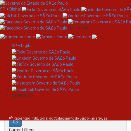
SP + Digital
/governosp
SP + Digital
Skip
Search
navigation
Search:
/governosp
for
Repositório Institucional do Conhecimento do Centro Paula Souza
Current filters: