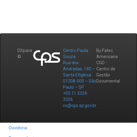
DSpace
Centro Paula
By Fatec
©
Souza
Americana
Rua dos
CGD -
Andradas, 140 –
Centro de
Santa Efigênia
Gestão
01208-000 – São
Documental
Paulo – SP
+55 11 3324-
3326
ric@cps.sp.gov.br
Ouvidoria