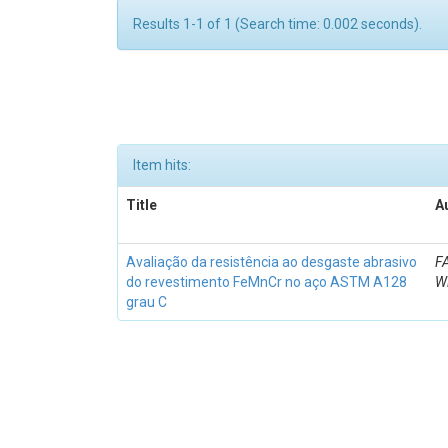
Results 1-1 of 1 (Search time: 0.002 seconds).
Item hits:
Title
A
Avaliação da resistência ao desgaste abrasivo
FA
do revestimento FeMnCr no aço ASTM A128
Wi
grau C