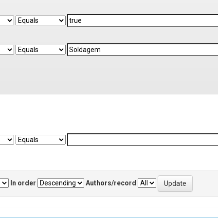
In order
Authors/record