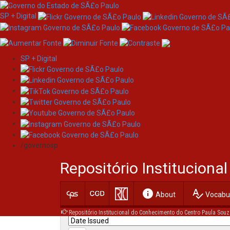
SP + Digital
SP + Digital
Skip
Search
navigation
/governosp
Search:
Repositório Institucion
for
info
spellcheck
Current filters:
About
Vocabul
Repositório Institucional do Conhecimento do Centro Paula Souz