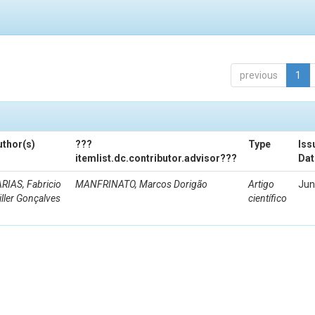
previous
1
uthor(s)
???
Type
Iss
itemlist.dc.contributor.advisor???
Dat
RIAS, Fabricio
MANFRINATO, Marcos Dorigão
Artigo
Jun
ller Gonçalves
científico