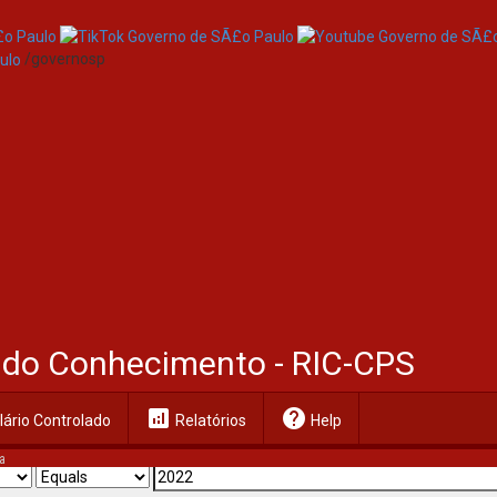
/governosp
al do Conhecimento - RIC-CPS
analytics
help
ário Controlado
Relatórios
Help
a