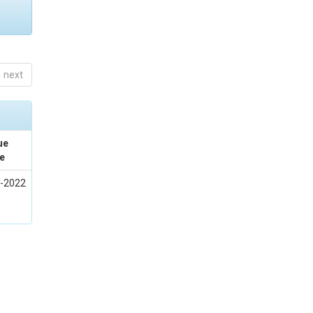
next
ue
e
-2022