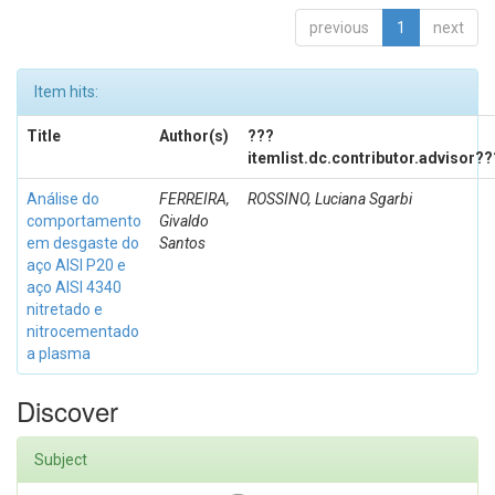
previous
1
next
Item hits:
Title
Author(s)
???
itemlist.dc.contributor.advisor??
Análise do
FERREIRA,
ROSSINO, Luciana Sgarbi
comportamento
Givaldo
em desgaste do
Santos
aço AISI P20 e
aço AISI 4340
nitretado e
nitrocementado
a plasma
Discover
Subject