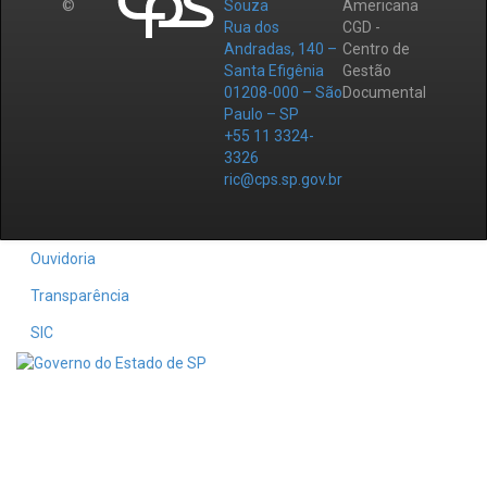
©
Souza
Americana
Rua dos
CGD -
Andradas, 140 –
Centro de
Santa Efigênia
Gestão
01208-000 – São
Documental
Paulo – SP
+55 11 3324-
3326
ric@cps.sp.gov.br
Ouvidoria
Transparência
SIC