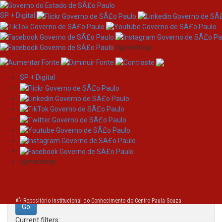
SP + Digital
/governosp
SP + Digital
Skip
Search
navigation
Search:
/governosp
for
Repositório Institucional do Conhecimento do Centro Paula Souza
Current filters: