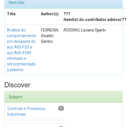
Item hits:
Title
Author(s)
???
itemlist.dc.contributor.advisor??
Análise do
FERREIRA,
ROSSINO, Luciana Sgarbi
comportamento
Givaldo
em desgaste do
Santos
aço AISI P20 e
aço AISI 4340
nitretado e
nitrocementado
a plasma
Discover
Subject
Controle e Processos
1
Industriais