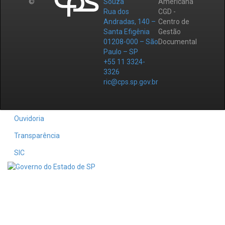
©
Souza
Americana
Rua dos
CGD -
Andradas, 140 –
Centro de
Santa Efigênia
Gestão
01208-000 – São
Documental
Paulo – SP
+55 11 3324-
3326
ric@cps.sp.gov.br
Ouvidoria
Transparência
SIC