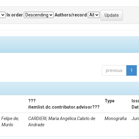
In order
Authors/record
previous
1
???
Type
Iss
itemlist.dc.contributor.advisor???
Dat
Felipe de;
CARDIERI, Maria Angélica Calixto de
Monografia
Jun
 Murilo
Andrade