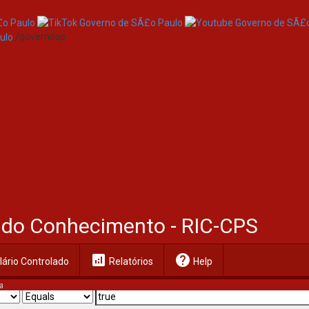
/governosp
al do Conhecimento - RIC-CPS
analytics
help
ário Controlado
Relatórios
Help
a