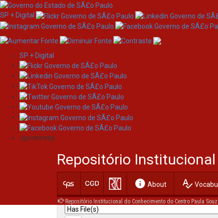
SP + Digital
SP + Digital
Skip
Search
navigation
/governosp
Search:
Repositório Institucion
for
info
spellcheck
Current filters:
About
Vocabul
Repositório Institucional do Conhecimento do Centro Paula Souz