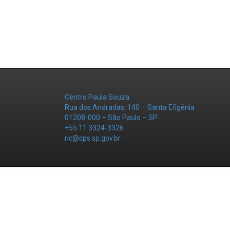
Centro Paula Souza
Rua dos Andradas, 140 – Santa Efigênia
01208-000 – São Paulo – SP
+55 11 3324-3326
ric@cps.sp.gov.br