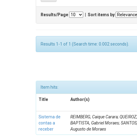
Results/Page
|
Sort items by
Results 1-1 of 1 (Search time: 0.002 seconds).
Item hits:
Title
Author(s)
Sistema de
REIMBERG, Caique Carara; QUEIROZ, 
contas a
BAPTISTA, Gabriel Moraes; SANTOS,
receber
Augusto de Moraes