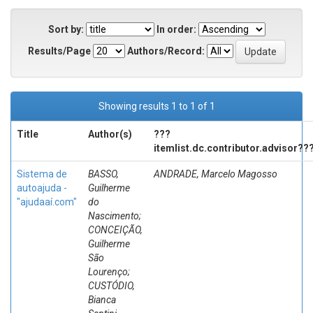
Sort by:
In order:
Results/Page
Authors/Record:
Showing results 1 to 1 of 1
Title
Author(s)
???
itemlist.dc.contributor.advisor??
Sistema de
BASSO,
ANDRADE, Marcelo Magosso
autoajuda -
Guilherme
"ajudaaí.com"
do
Nascimento;
CONCEIÇÃO,
Guilherme
São
Lourenço;
CUSTÓDIO,
Bianca