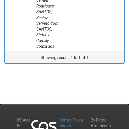
Santini
Rodrigues;
SANTOS,
Beatriz
Servino dos;
SANTOS,
Stefany
Camilly
Souza dos
Showing results 1 to 1 of 1
DSpace
Centro Paula
By Fatec
©
Souza
Americana