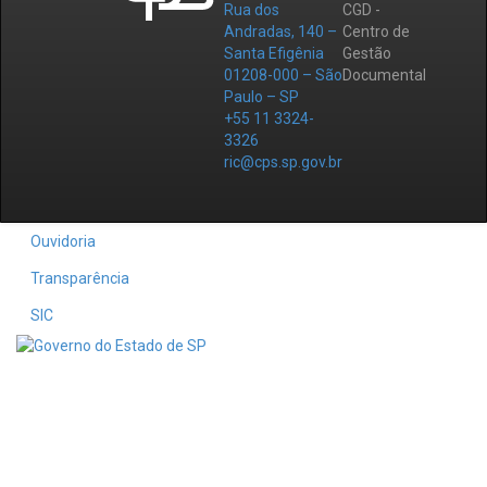
Rua dos
CGD -
Andradas, 140 –
Centro de
Santa Efigênia
Gestão
01208-000 – São
Documental
Paulo – SP
+55 11 3324-
3326
ric@cps.sp.gov.br
Ouvidoria
Transparência
SIC